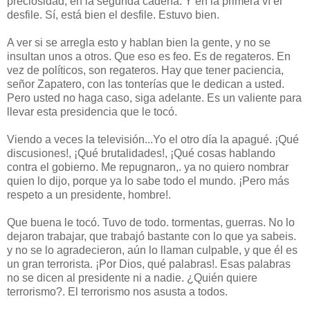
preciosidad, en la segunda cadena. Y en la primera ví el
desfile. Sí, está bien el desfile. Estuvo bien.
A ver si se arregla esto y hablan bien la gente, y no se
insultan unos a otros. Que eso es feo. Es de regateros. En
vez de políticos, son regateros. Hay que tener paciencia,
señor Zapatero, con las tonterías que le dedican a usted.
Pero usted no haga caso, siga adelante. Es un valiente para
llevar esta presidencia que le tocó.
Viendo a veces la televisión...Yo el otro día la apagué. ¡Qué
discusiones!, ¡Qué brutalidades!, ¡Qué cosas hablando
contra el gobierno. Me repugnaron,. ya no quiero nombrar
quien lo dijo, porque ya lo sabe todo el mundo. ¡Pero más
respeto a un presidente, hombre!.
Que buena le tocó. Tuvo de todo. tormentas, guerras. No lo
dejaron trabajar, que trabajó bastante con lo que ya sabeis.
y no se lo agradecieron, aún lo llaman culpable, y que él es
un gran terrorista. ¡Por Dios, qué palabras!. Esas palabras
no se dicen al presidente ni a nadie. ¿Quién quiere
terrorismo?. El terrorismo nos asusta a todos.