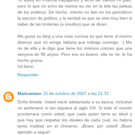
Yo estoy en Francia trabajando y echo de menos mi pais,
pero lo que no echo de menos es ver en la tele las peleas
de los politicos. De hecho, intento no leer en los periodicos
la seccion de politica, y la verdad es que se vive muy bien si
saber de las tonterias (e insultos) que se dicen.
Me gusta su blog y una cosa curiosa es que tiene el mismo
disenyo que mi amiga italiana que trabaja conmigo. :) Me
rio de ella y le digo que tiene los mismos colores que una
senyora de 96 anyos. Pero eso es bueno, ella se rie, le ha
hecho gracia.
Un beso
Responder
Maricarmen
15 de octubre de 2007 a las 21:32
Doña Amelia: Usted nació adelantada a su época, inclusive
no pertenece ni tan siquiera al siglo XXI. Si todo el mundo
proclamara como usted, que cada quien tiene su ideal y
que hay que respetar los ideales de cada cual, no habría
tanta maldad en el Universo. ¡Bravo por usted! ¡Buen
ejemplo a seguir!