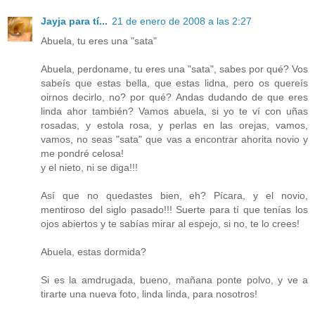
Jayja para tí...
21 de enero de 2008 a las 2:27
Abuela, tu eres una "sata"
Abuela, perdoname, tu eres una "sata", sabes por qué? Vos
sabeís que estas bella, que estas lidna, pero os quereís
oirnos decirlo, no? por qué? Andas dudando de que eres
linda ahor también? Vamos abuela, si yo te ví con uñas
rosadas, y estola rosa, y perlas en las orejas, vamos,
vamos, no seas "sata" que vas a encontrar ahorita novio y
me pondré celosa!
y el nieto, ni se diga!!!
Así que no quedastes bien, eh? Pícara, y el novio,
mentiroso del siglo pasado!!! Suerte para tí que tenías los
ojos abiertos y te sabías mirar al espejo, si no, te lo crees!
Abuela, estas dormida?
Si es la amdrugada, bueno, mañana ponte polvo, y ve a
tirarte una nueva foto, linda linda, para nosotros!