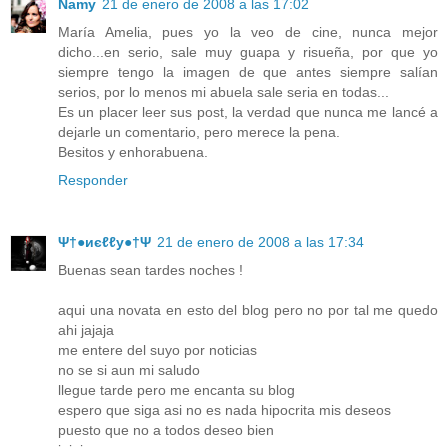
Namy
21 de enero de 2008 a las 17:02
María Amelia, pues yo la veo de cine, nunca mejor
dicho...en serio, sale muy guapa y risueña, por que yo
siempre tengo la imagen de que antes siempre salían
serios, por lo menos mi abuela sale seria en todas...
Es un placer leer sus post, la verdad que nunca me lancé a
dejarle un comentario, pero merece la pena.
Besitos y enhorabuena.
Responder
Ψ†●иєℓℓу●†Ψ
21 de enero de 2008 a las 17:34
Buenas sean tardes noches !
aqui una novata en esto del blog pero no por tal me quedo
ahi jajaja
me entere del suyo por noticias
no se si aun mi saludo
llegue tarde pero me encanta su blog
espero que siga asi no es nada hipocrita mis deseos
puesto que no a todos deseo bien