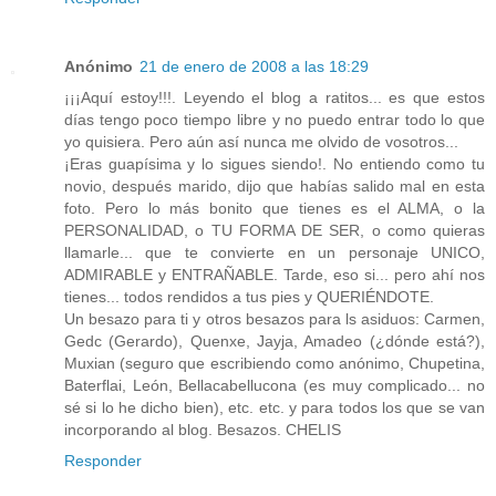
Anónimo
21 de enero de 2008 a las 18:29
¡¡¡Aquí estoy!!!. Leyendo el blog a ratitos... es que estos
días tengo poco tiempo libre y no puedo entrar todo lo que
yo quisiera. Pero aún así nunca me olvido de vosotros...
¡Eras guapísima y lo sigues siendo!. No entiendo como tu
novio, después marido, dijo que habías salido mal en esta
foto. Pero lo más bonito que tienes es el ALMA, o la
PERSONALIDAD, o TU FORMA DE SER, o como quieras
llamarle... que te convierte en un personaje UNICO,
ADMIRABLE y ENTRAÑABLE. Tarde, eso si... pero ahí nos
tienes... todos rendidos a tus pies y QUERIÉNDOTE.
Un besazo para ti y otros besazos para ls asiduos: Carmen,
Gedc (Gerardo), Quenxe, Jayja, Amadeo (¿dónde está?),
Muxian (seguro que escribiendo como anónimo, Chupetina,
Baterflai, León, Bellacabellucona (es muy complicado... no
sé si lo he dicho bien), etc. etc. y para todos los que se van
incorporando al blog. Besazos. CHELIS
Responder