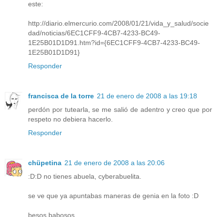
este:
http://diario.elmercurio.com/2008/01/21/vida_y_salud/socie
dad/noticias/6EC1CFF9-4CB7-4233-BC49-
1E25B01D1D91.htm?id={6EC1CFF9-4CB7-4233-BC49-
1E25B01D1D91}
Responder
francisca de la torre
21 de enero de 2008 a las 19:18
perdón por tutearla, se me salió de adentro y creo que por
respeto no debiera hacerlo.
Responder
chüpetina
21 de enero de 2008 a las 20:06
:D:D no tienes abuela, cyberabuelita.
se ve que ya apuntabas maneras de genia en la foto :D
besos babosos