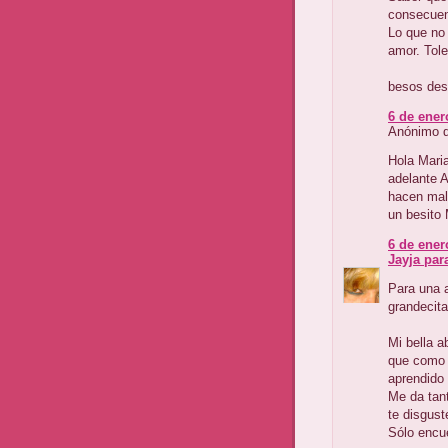
consecuenc
Lo que no
amor. Tole
besos desd
6 de ener
Anónimo di
Hola Maria
adelante 
hacen malo
un besito
6 de ener
Jayja para 
Para una a
grandecita
Mi bella a
que como 
aprendido 
Me da tan
te disgust
Sólo encue