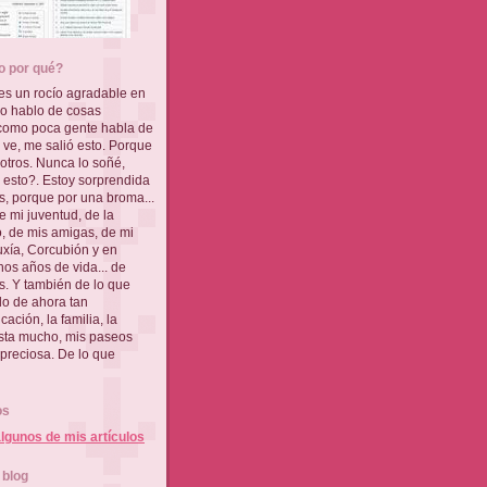
o por qué?
es un rocío agradable en
 yo hablo de cosas
 como poca gente habla de
a ve, me salió esto. Porque
sotros. Nunca lo soñé,
 esto?. Estoy sorprendida
s, porque por una broma...
e mi juventud, de la
, de mis amigas, de mi
Muxía, Corcubión y en
os años de vida... de
s. Y también de lo que
o de ahora tan
ación, la familia, la
usta mucho, mis paseos
 preciosa. De lo que
os
lgunos de mis artículos
 blog