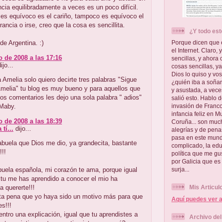
ia equilibradamente a veces es un poco difícil.
 es equívoco es el cariño, tampoco es equívoco el
rancia o irse, creo que la cosa es sencillita.
¿Y todo est
e Argentina. :)
Porque dicen que 
el Internet. Claro,
o de 2008 a las 17:16
sencillas, y ahora
jo...
cosas sencillas, y
Dios lo quiso y vo
 Amelia solo quiero decirte tres palabras "Sigue
¿quién iba a soñar
Amelia" tu blog es muy bueno y para aquellos que
y asustada, a vece
s comentarios les dejo una sola palabra " adios"
salió esto. Hablo d
 Maby.
invasión de Franco
infancia feliz en 
o de 2008 a las 18:39
Coruña... son much
tí...
dijo...
alegrías y de pena
pasa en este mund
buela que Dios me dio, ya grandecita, bastante
complicado, la educ
!!!
política que me g
por Galicia que es
buela española, mi corazón te ama, porque igual
surja...
tu me has aprendido a conocer el mio ha
a quererte!!!
Mis Articul
ta pena que yo haya sido un motivo más para que
Aquí puedes ver a
es!!!
ntro una explicación, igual que tu aprendistes a
Archivo del