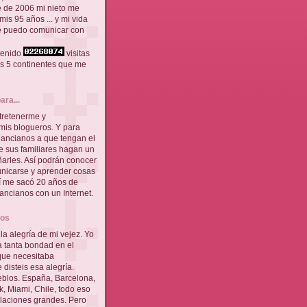
e de 2006 mi nieto me
mis 95 años ... y mi vida
e puedo comunicar con
tenido
visitas
os 5 continentes que me
ara...
tretenerme y
is blogueros. Y para
 ancianos a que tengan el
ue sus familiares hagan un
arles. Así podrán conocer
nicarse y aprender cosas
mí me sacó 20 años de
ancianos con un Internet.
ros
la alegría de mi vejez. Yo
a tanta bondad en el
que necesitaba
disteis esa alegría.
eblos. España, Barcelona,
, Miami, Chile, todo eso
blaciones grandes. Pero