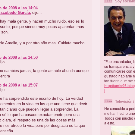
Soy sociali
o de 2008 a las 14:04
Escobedo García.
dijo...
 hay mala gente, y hacen mucho ruido, eso es lo
asunto, porque siendo muy pocos aparentan mas
 son.
ía Amelia, y a por otro año mas. Cuidate mucho
o de 2008 a las 14:50
jo...
"Fue encantador, l
su transparencia 
 no cambies jamas, la gente amable abunda aunque
comunicarse con e
entira
gustado hablarle 
tan fuerte que me 
o de 2008 a las 15:07
http://amis95.blo
jo...
l
e ha sorprendido este escrito de hoy. La verdad
Televisión 
omentos en la vida en las que uno tiene que decir
He conocido a peri
tan claras que pueden llegar a sorprender. La
me han hecho unos
o sé lo que ha pasado exactamenete pero una
Todos con mucho c
 clara, el respeto es una de las cosas más
a esto.
e nos ofrece la vida pero por desgracia es la que
 enseña.