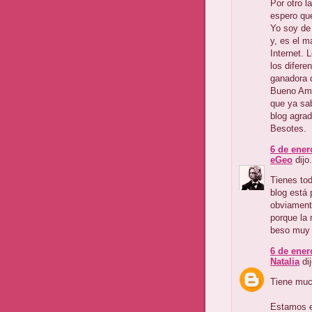
Por otro l
espero que
Yo soy de
y, es el m
Internet. 
los difere
ganadora d
Bueno Ame,
que ya sa
blog agrad
Besotes.
6 de ener
eGeo
dijo.
Tienes tod
blog está 
obviament
porque la 
beso muy g
6 de ener
Natalia
dij
Tiene muc
Estamos e