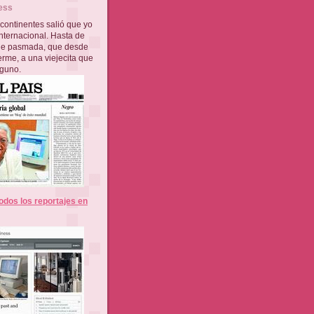
ess
 continentes salió que yo
nternacional. Hasta de
de pasmada, que desde
erme, a una viejecita que
nguno.
odos los reportajes en