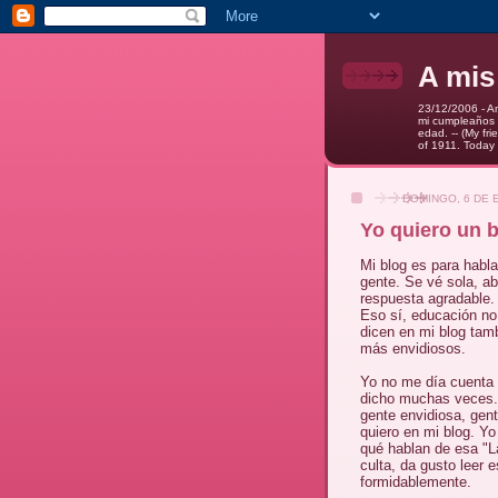
A mis
23/12/2006 - A
mi cumpleaños y
edad. -- (My fr
of 1911. Today 
DOMINGO, 6 DE 
Yo quiero un 
Mi blog es para habla
gente. Se vé sola, ab
respuesta agradable.
Eso sí, educación no 
dicen en mi blog tam
más envidiosos.
Yo no me día cuenta q
dicho muchas veces. 
gente envidiosa, gen
quiero en mi blog. Yo
qué hablan de esa "L
culta, da gusto leer 
formidablemente.