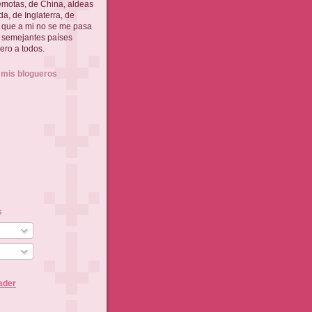
remotas, de China, aldeas
a, de Inglaterra, de
, que a mi no se me pasa
n semejantes países
ero a todos.
 mis blogueros
s
ader