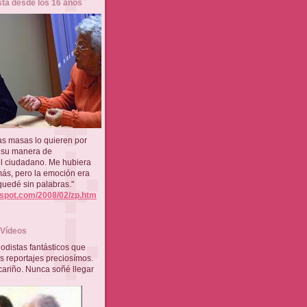
sta desde los 16 años
as masas lo quieren por
y su manera de
l ciudadano. Me hubiera
más, pero la emoción era
quedé sin palabras."
gspot.com/2008/02/zp.htm
/ Vídeos
odistas fantásticos que
 reportajes preciosímos.
ariño. Nunca soñé llegar