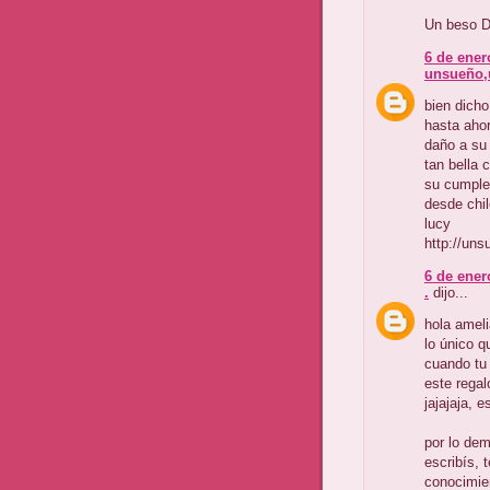
Un beso D
6 de ener
unsueño,
bien dicho
hasta aho
daño a su 
tan bella 
su cumple
desde chil
lucy
http://un
6 de ener
.
dijo...
hola ameli
lo único q
cuando tu 
este regal
jajajaja, e
por lo dem
escribís, 
conocimie