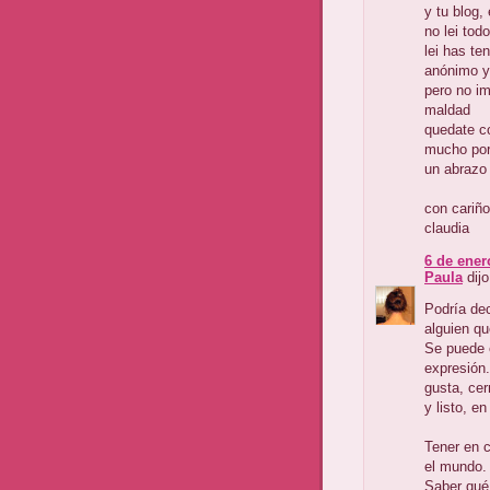
y tu blog,
no lei tod
lei has te
anónimo y
pero no im
maldad
quedate co
mucho por
un abrazo 
con cariño
claudia
6 de ener
Paula
dijo
Podría dec
alguien qu
Se puede 
expresión.
gusta, cer
y listo, e
Tener en 
el mundo.
Saber qué