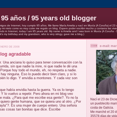
 95 años / 95 years old blogger
migos de Internet, hoy cumplo 95 años. Me llamo María Amelia y nací en Muxía (A Coruña) el 23
 mi nieto como es muy cutre me regalo un blog. Espero poder escribir mucho y contaros las viv
iends in Internet, today I am 95 years old. My name is Amelia and I was born in Muxía (A Coruña 
it's my birthday and my grandson, who is very stingy, gave me a blog.)
e-mail: ma
ENERO DE 2008
blog agradable
r. Una anciana lo quiso para tener conversación con la
urrida, sin que nadie la mire, ni que nadie le dé una
 Porque hoy todo el mundo, eh, no respeta a nadie.
hay ninguna. Eso lo puedo decir bien claro, y si lo
bién lo digo. Y envidia a montones. Y cada vez son
ue había envidia hasta la guerra. Ya os lo tengo
Y lo vuelvo a repetir. Pero ahora en mi blog veo
te mala. ¿Para qué me escribe esa gente?. Yo no la
Nací el 23 de Dic
 quiero gente humana, que se quiera uno al otro. ¿Por
un pueblecito mar
ayla"?. Es una mujer de cuerpo entero. Una señora
costa de Galicia.
esas cosas tan bonitas que dice. Escribe
Me marché el 20 d
35578 días de vida