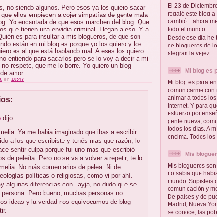
El 23 de Diciembr
s, no siendo algunos. Pero esos ya los quiero sacar
regaló este blog a 
o que ellos empiecen a cojer simpatías de gente mala
cambió... ahora m
log. Yo encantada de que esos marchen del blog. Que
s que tienen una envidia criminal. Llegan a eso. Y a
todo el mundo.
¿Quién es para insultar a mis blogueros, de que son
Desde ese día he 
ndo están en mi blog es porque yo los quiero y los
de blogueros de l
iero es al que está hablando mal. A eses los quiero
alegran la vejez.
no entiendo para sacarlos pero se lo voy a decir a mi
 no respete, que me lo borre. Yo quiero un blog
Mi blog es p
 de amor.
a
en
10:47
Mi blog es para en
comunicarme con m
animar a todos los
ios:
Internet. Y para q
esfuerzo por enseñ
e
dijo...
gente nueva, comu
todos los días. A 
elia. Ya me habia imaginado que ibas a escribir
encima. Todos los 
ido a los que escribiste y tenés mas que razón, lo
ce sentir culpa porque fui uno mas que escribió
Mis blogue
s de peleíta. Pero no se va a volver a repetir, te lo
Mis blogueros son 
melia. No más comentarios de pelea. Ni de
no sabía que habí
eologías políticas o religiosas, como vi por ahí.
mundo. Supisteis 
y algunas diferencias con Jayja, no dudo que se
comunicación y me 
 persona. Pero bueno, muchas personas no
De países y de pu
os ideas y la verdad nos equivocamos de blog
Madrid, Nueva York
ir.
se conoce, las po