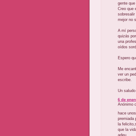
gente que 
Creo que e
sobresalir
mejor no s
A mí pers
quizás po
una profes
oídos sord
Espero qu
Me encant
ver un pe
escribe.
Un saludo
6 de ener
Anónimo di
hace unos 
premiada p
la felicito,
que la vid
adeu.......