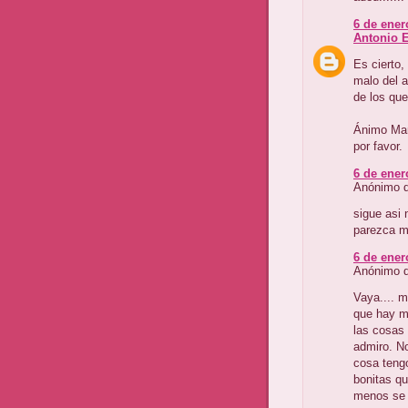
6 de ener
Antonio 
Es cierto,
malo del 
de los que
Ánimo Mar
por favor.
6 de ener
Anónimo di
sigue asi
parezca m
6 de ener
Anónimo di
Vaya.... m
que hay m
las cosas 
admiro. N
cosa tengo
bonitas qu
menos se