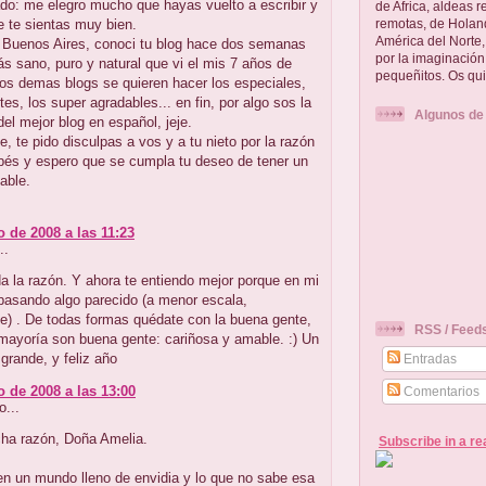
ado: me elegro mucho que hayas vuelto a escribir y
de Africa, aldeas 
 te sientas muy bien.
remotas, de Holand
América del Norte
 Buenos Aires, conoci tu blog hace dos semanas
por la imaginació
ás sano, puro y natural que vi el mis 7 años de
pequeñitos. Os qui
Los demas blogs se quieren hacer los especiales,
ntes, los super agradables... en fin, por algo sos la
Algunos de
el mejor blog en español, jeje.
 te pido disculpas a vos y a tu nieto por la razón
bés y espero que se cumpla tu deseo de tener un
able.
o de 2008 a las 11:23
..
a la razón. Y ahora te entiendo mejor porque en mi
pasando algo parecido (a menor escala,
e) . De todas formas quédate con la buena gente,
RSS / Feed
mayoría son buena gente: cariñosa y amable. :) Un
rande, y feliz año
Entradas
o de 2008 a las 13:00
Comentarios
o...
ha razón, Doña Amelia.
Subscribe in a re
n un mundo lleno de envidia y lo que no sabe esa