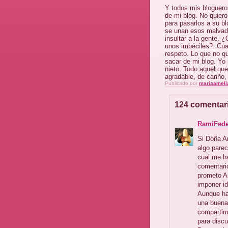
Y todos mis bloguero
de mi blog. No quier
para pasarlos a su b
se unan esos malvado
insultar a la gente. 
unos imbéciles?. Cua
respeto. Lo que no qu
sacar de mi blog. Yo 
nieto. Todo aquel que
agradable, de cariño,
Publicado por
mariaameli
124 comentar
RamiFed
Si Doña Am
algo parec
cual me ha
comentario
prometo A
imponer id
Aunque ha
una buena
compartim
para discut