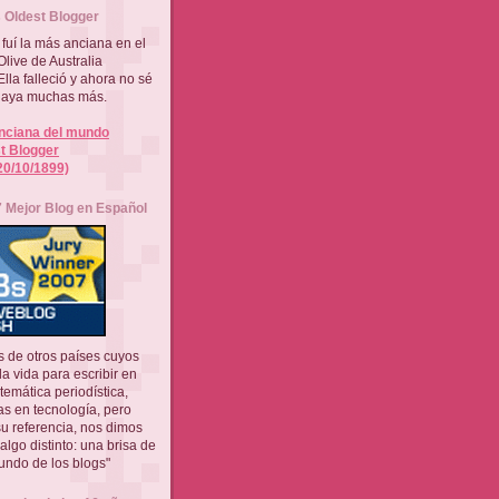
 Oldest Blogger
fuí la más anciana en el
Olive de Australia
lla falleció y ahora no sé
 haya muchas más.
nciana del mundo
t Blogger
(20/10/1899)
 Mejor Blog en Español
 de otros países cuyos
a vida para escribir en
 temática periodística,
as en tecnología, pero
u referencia, nos dimos
algo distinto: una brisa de
mundo de los blogs"