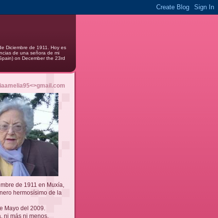
 de Diciembre de 1911. Hoy es
encias de una señora de mi
- Spain) on December the 23rd
riaamelia95<>gmail.com
iembre de 1911 en Muxía,
inero hermosísimo de la
e Mayo del 2009.
, ni más ni menos.