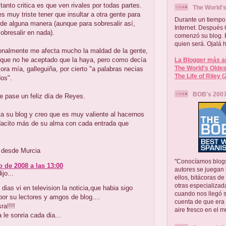
tanto critica es que ven rivales por todas partes.
The World's
s muy triste tener que insultar a otra gente para
Durante un tiempo 
 de alguna manera (aunque para sobresalir así,
Internet. Después 
obresalir en nada).
comenzó su blog. E
quien será. Ojalá
onalmente me afecta mucho la maldad de la gente,
rque no he aceptado que la haya, pero como decía
La Blogger más a
The World's Oldes
ora mía, galleguiña, por cierto "a palabras necias
The Life of Riley 
os".
BOB's 2007
e pase un feliz día de Reyes.
a su blog y creo que es muy valiente al hacernos
dacito más de su alma con cada entrada que
 desde Murcia
"Conocíamos blogs
o de 2008 a las 13:00
autores se juegan l
jo...
ellos, bitácoras de
otras especializad
dias vi en television la noticia,que habia sigo
cuando nos llegó s
or su lectores y amgos de blog....
cuenta de que era 
sra!!!!
aire fresco en el 
a le sonria cada dia...