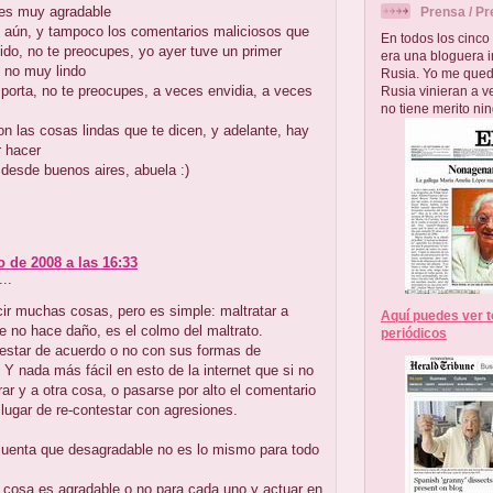
 es muy agradable
Prensa / Pr
o aún, y tampoco los comentarios maliciosos que
En todos los cinco
nido, no te preocupes, yo ayer tuve un primer
era una bloguera i
 no muy lindo
Rusia. Yo me que
porta, no te preocupes, a veces envidia, a veces
Rusia vinieran a v
no tiene merito ni
n las cosas lindas que te dicen, y adelante, hay
 hacer
desde buenos aires, abuela :)
o de 2008 a las 16:33
...
ir muchas cosas, pero es simple: maltratar a
Aquí puedes ver t
e no hace daño, es el colmo del maltrato.
periódicos
estar de acuerdo o no con sus formas de
 Y nada más fácil en esto de la internet que si no
rar y a otra cosa, o pasarse por alto el comentario
n lugar de re-contestar con agresiones.
cuenta que desagradable no es lo mismo para todo
 cosa es agradable o no para cada uno y actuar en