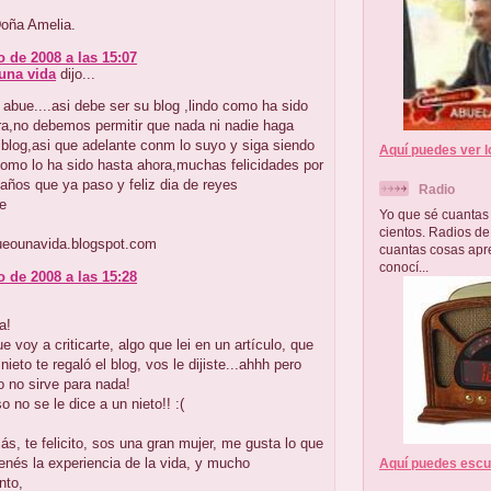
oña Amelia.
o de 2008 a las 15:07
una vida
dijo...
 abue....asi debe ser su blog ,lindo como ha sido
ra,no debemos permitir que nada ni nadie haga
blog,asi que adelante conm lo suyo y siga siendo
Aquí puedes ver l
como lo ha sido hasta ahora,muchas felicidades por
años que ya paso y feliz dia de reyes
Radio
e
Yo que sé cuantas 
cientos. Radios de
sueounavida.blogspot.com
cuantas cosas apr
conocí...
o de 2008 a las 15:28
a!
ue voy a criticarte, algo que lei en un artículo, que
nieto te regaló el blog, vos le dijiste...ahhh pero
o no sirve para nada!
so no se le dice a un nieto!! :(
ás, te felicito, sos una gran mujer, me gusta lo que
tenés la experiencia de la vida, y mucho
Aquí puedes escuc
nto,