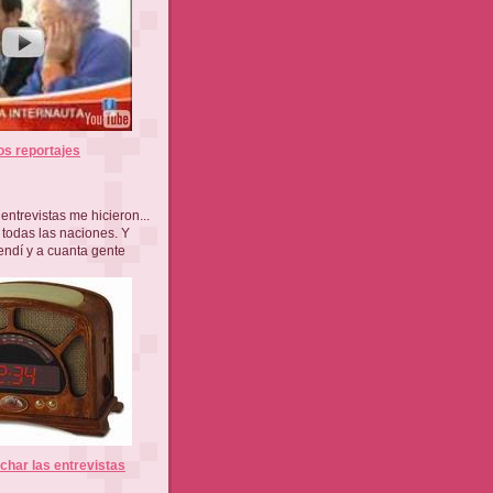
os reportajes
entrevistas me hicieron...
 todas las naciones. Y
endí y a cuanta gente
har las entrevistas