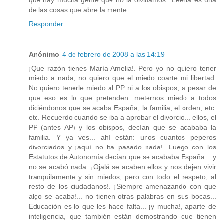
que hay mucha gente que no la olvidamos...Leerla es una
de las cosas que abre la mente.
Responder
Anónimo
4 de febrero de 2008 a las 14:19
¡Que razón tienes María Amelia!. Pero yo no quiero tener
miedo a nada, no quiero que el miedo coarte mi libertad.
No quiero tenerle miedo al PP ni a los obispos, a pesar de
que eso es lo que pretenden: meternos miedo a todos
diciéndonos que se acaba España, la familia, el orden, etc.
etc. Recuerdo cuando se iba a aprobar el divorcio... ellos, el
PP (antes AP) y los obispos, decían que se acababa la
familia. Y ya ves... ahí están: unos cuantos peperos
divorciados y ¡aquí no ha pasado nada!. Luego con los
Estatutos de Autonomía decían que se acababa España... y
no se acabó nada. ¡Ojalá se acaben ellos y nos dejen vivir
tranquilamente y sin miedos, pero con todo el respeto, al
resto de los ciudadanos!. ¡Siempre amenazando con que
algo se acaba!... no tienen otras palabras en sus bocas...
Educación es lo que les hace falta... ¡y mucha!, aparte de
inteligencia, que también están demostrando que tienen