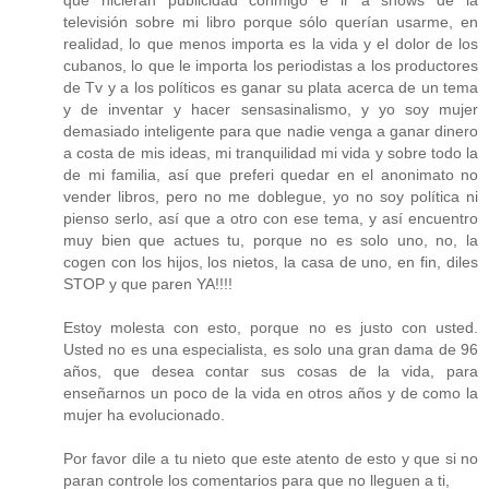
que hicieran publicidad conmigo e ir a shows de la
televisión sobre mi libro porque sólo querían usarme, en
realidad, lo que menos importa es la vida y el dolor de los
cubanos, lo que le importa los periodistas a los productores
de Tv y a los políticos es ganar su plata acerca de un tema
y de inventar y hacer sensasinalismo, y yo soy mujer
demasiado inteligente para que nadie venga a ganar dinero
a costa de mis ideas, mi tranquilidad mi vida y sobre todo la
de mi familia, así que preferi quedar en el anonimato no
vender libros, pero no me doblegue, yo no soy política ni
pienso serlo, así que a otro con ese tema, y así encuentro
muy bien que actues tu, porque no es solo uno, no, la
cogen con los hijos, los nietos, la casa de uno, en fin, diles
STOP y que paren YA!!!!
Estoy molesta con esto, porque no es justo con usted.
Usted no es una especialista, es solo una gran dama de 96
años, que desea contar sus cosas de la vida, para
enseñarnos un poco de la vida en otros años y de como la
mujer ha evolucionado.
Por favor dile a tu nieto que este atento de esto y que si no
paran controle los comentarios para que no lleguen a ti,