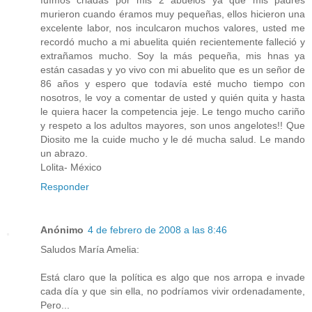
fuímos criadas por mis 2 abuelos ya que mis padres
murieron cuando éramos muy pequeñas, ellos hicieron una
excelente labor, nos inculcaron muchos valores, usted me
recordó mucho a mi abuelita quién recientemente falleció y
extrañamos mucho. Soy la más pequeña, mis hnas ya
están casadas y yo vivo con mi abuelito que es un señor de
86 años y espero que todavía esté mucho tiempo con
nosotros, le voy a comentar de usted y quién quita y hasta
le quiera hacer la competencia jeje. Le tengo mucho cariño
y respeto a los adultos mayores, son unos angelotes!! Que
Diosito me la cuide mucho y le dé mucha salud. Le mando
un abrazo.
Lolita- México
Responder
Anónimo
4 de febrero de 2008 a las 8:46
Saludos María Amelia:
Está claro que la política es algo que nos arropa e invade
cada día y que sin ella, no podríamos vivir ordenadamente,
Pero...