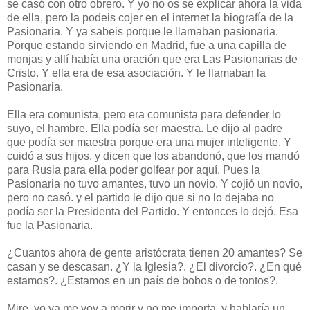
se casó con otro obrero. Y yo no os se explicar ahora la vida
de ella, pero la podeis cojer en el internet la biografía de la
Pasionaria. Y ya sabeis porque le llamaban pasionaria.
Porque estando sirviendo en Madrid, fue a una capilla de
monjas y allí había una oración que era Las Pasionarias de
Cristo. Y ella era de esa asociación. Y le llamaban la
Pasionaria.
Ella era comunista, pero era comunista para defender lo
suyo, el hambre. Ella podía ser maestra. Le dijo al padre
que podía ser maestra porque era una mujer inteligente. Y
cuidó a sus hijos, y dicen que los abandonó, que los mandó
para Rusia para ella poder golfear por aquí. Pues la
Pasionaria no tuvo amantes, tuvo un novio. Y cojió un novio,
pero no casó. y el partido le dijo que si no lo dejaba no
podía ser la Presidenta del Partido. Y entonces lo dejó. Esa
fue la Pasionaria.
¿Cuantos ahora de gente aristócrata tienen 20 amantes? Se
casan y se descasan. ¿Y la Iglesia?. ¿El divorcio?. ¿En qué
estamos?. ¿Estamos en un país de bobos o de tontos?.
Mire, yo ya me voy a morir y no me importa, y hablaría un