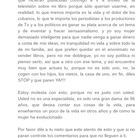
que hicieran publicidad conmigo e ir a shows de la
televisión sobre mi libro porque sólo querían usarme, en
realidad, lo que menos importa es la vida y el dolor de los
cubanos, lo que le importa los periodistas a los productores
de Tv y a los políticos es ganar su plata acerca de un tema
y de inventar y hacer sensasinalismo, y yo soy mujer
demasiado inteligente para que nadie venga a ganar dinero
a costa de mis ideas, mi tranquilidad mi vida y sobre todo la
de mi familia, así que preferi quedar en el anonimato no
vender libros, pero no me doblegue, yo no soy política ni
pienso serlo, así que a otro con ese tema, y así encuentro
muy bien que actues tu, porque no es solo uno, no, la
cogen con los hijos, los nietos, la casa de uno, en fin, diles
STOP y que paren YA!!!!
Estoy molesta con esto, porque no es justo con usted.
Usted no es una especialista, es solo una gran dama de 96
años, que desea contar sus cosas de la vida, para
enseñarnos un poco de la vida en otros años y de como la
mujer ha evolucionado.
Por favor dile a tu nieto que este atento de esto y que si no
paran controle los comentarios para que no lleguen a ti,