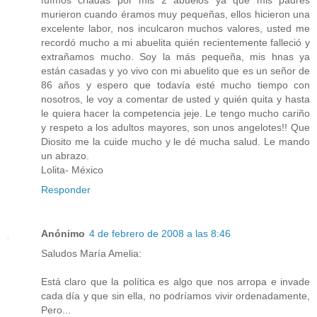
fuímos criadas por mis 2 abuelos ya que mis padres
murieron cuando éramos muy pequeñas, ellos hicieron una
excelente labor, nos inculcaron muchos valores, usted me
recordó mucho a mi abuelita quién recientemente falleció y
extrañamos mucho. Soy la más pequeña, mis hnas ya
están casadas y yo vivo con mi abuelito que es un señor de
86 años y espero que todavía esté mucho tiempo con
nosotros, le voy a comentar de usted y quién quita y hasta
le quiera hacer la competencia jeje. Le tengo mucho cariño
y respeto a los adultos mayores, son unos angelotes!! Que
Diosito me la cuide mucho y le dé mucha salud. Le mando
un abrazo.
Lolita- México
Responder
Anónimo
4 de febrero de 2008 a las 8:46
Saludos María Amelia:
Está claro que la política es algo que nos arropa e invade
cada día y que sin ella, no podríamos vivir ordenadamente,
Pero...