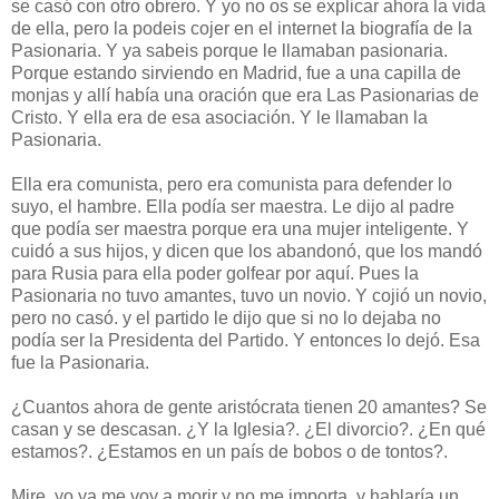
se casó con otro obrero. Y yo no os se explicar ahora la vida
de ella, pero la podeis cojer en el internet la biografía de la
Pasionaria. Y ya sabeis porque le llamaban pasionaria.
Porque estando sirviendo en Madrid, fue a una capilla de
monjas y allí había una oración que era Las Pasionarias de
Cristo. Y ella era de esa asociación. Y le llamaban la
Pasionaria.
Ella era comunista, pero era comunista para defender lo
suyo, el hambre. Ella podía ser maestra. Le dijo al padre
que podía ser maestra porque era una mujer inteligente. Y
cuidó a sus hijos, y dicen que los abandonó, que los mandó
para Rusia para ella poder golfear por aquí. Pues la
Pasionaria no tuvo amantes, tuvo un novio. Y cojió un novio,
pero no casó. y el partido le dijo que si no lo dejaba no
podía ser la Presidenta del Partido. Y entonces lo dejó. Esa
fue la Pasionaria.
¿Cuantos ahora de gente aristócrata tienen 20 amantes? Se
casan y se descasan. ¿Y la Iglesia?. ¿El divorcio?. ¿En qué
estamos?. ¿Estamos en un país de bobos o de tontos?.
Mire, yo ya me voy a morir y no me importa, y hablaría un