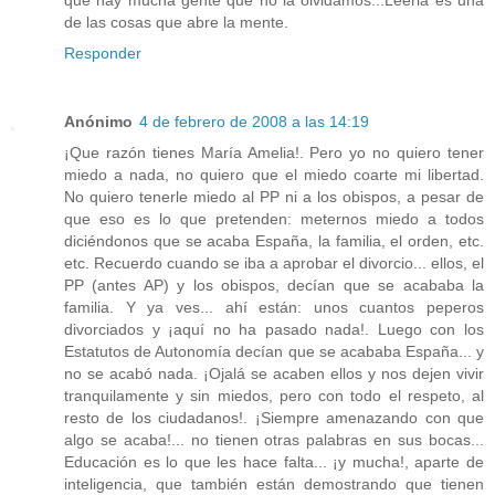
que hay mucha gente que no la olvidamos...Leerla es una
de las cosas que abre la mente.
Responder
Anónimo
4 de febrero de 2008 a las 14:19
¡Que razón tienes María Amelia!. Pero yo no quiero tener
miedo a nada, no quiero que el miedo coarte mi libertad.
No quiero tenerle miedo al PP ni a los obispos, a pesar de
que eso es lo que pretenden: meternos miedo a todos
diciéndonos que se acaba España, la familia, el orden, etc.
etc. Recuerdo cuando se iba a aprobar el divorcio... ellos, el
PP (antes AP) y los obispos, decían que se acababa la
familia. Y ya ves... ahí están: unos cuantos peperos
divorciados y ¡aquí no ha pasado nada!. Luego con los
Estatutos de Autonomía decían que se acababa España... y
no se acabó nada. ¡Ojalá se acaben ellos y nos dejen vivir
tranquilamente y sin miedos, pero con todo el respeto, al
resto de los ciudadanos!. ¡Siempre amenazando con que
algo se acaba!... no tienen otras palabras en sus bocas...
Educación es lo que les hace falta... ¡y mucha!, aparte de
inteligencia, que también están demostrando que tienen